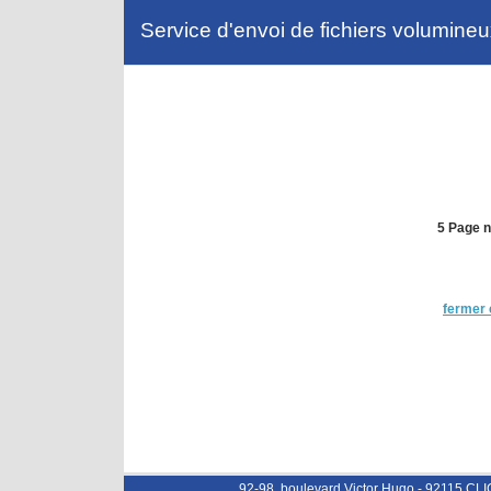
Service d'envoi de fichiers volumine
5 Page n
fermer 
92-98, boulevard Victor Hugo - 92115 CL