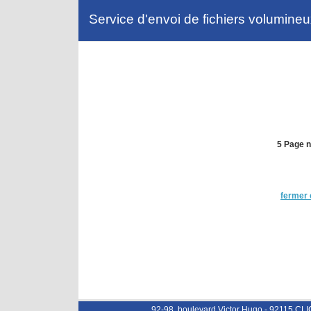
Service d'envoi de fichiers volumine
5 Page n
fermer 
92-98, boulevard Victor Hugo - 92115 CL